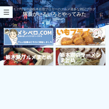
たいちょー@栃木在住ブロガーのグルメ過多な雑記ブログ
隊長がいろいろとやってみた