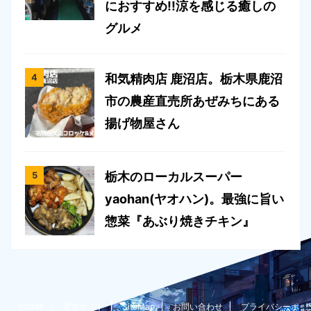
におすすめ!!涼を感じる癒しの
グルメ
和気精肉店 鹿沼店。栃木県鹿沼
市の農産直売所あぜみちにある
揚げ物屋さん
栃木のローカルスーパー
yaohan(ヤオハン)。最強に旨い
惣菜『あぶり焼きチキン』
HOME
運営サイト
SiteMap
お問い合わせ
プライバシーポ