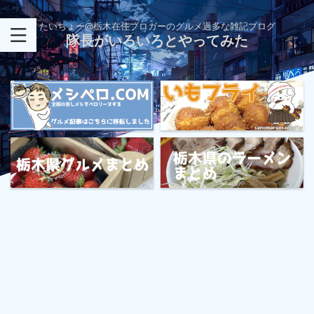
たいちょー@栃木在住ブロガーのグルメ過多な雑記ブログ
隊長がいろいろとやってみた