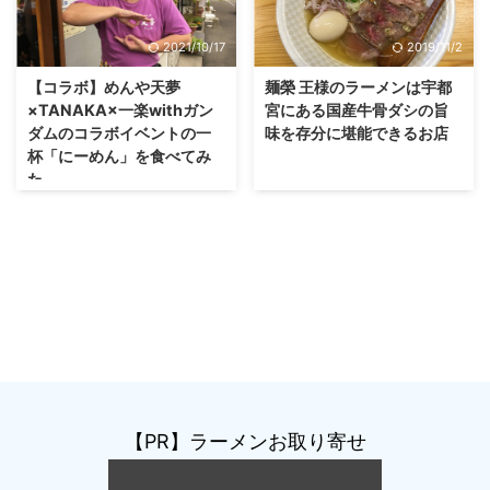
2021/10/17
2019/11/2
【コラボ】めんや天夢
麺榮 王様のラーメンは宇都
×TANAKA×一楽withガン
宮にある国産牛骨ダシの旨
ダムのコラボイベントの一
味を存分に堪能できるお店
杯「にーめん」を食べてみ
た
【PR】ラーメンお取り寄せ