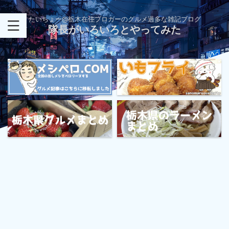
たいちょー@栃木在住ブロガーのグルメ過多な雑記ブログ
隊長がいろいろとやってみた