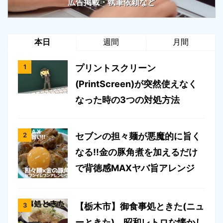
広告掲載・執筆依頼など
本日
週間
月間
プリントスクリーン
(PrintScreen)が突然使えなく
なった時の3つの対処方法
セブンの担々麺が悪魔的に旨く
なる!!金の豚角煮を加えるだけ
で背徳感MAXヤバ旨アレンジ
【栃木市】御食事処ときた(ニュ
ーときた)。昭和レトロな懐かし