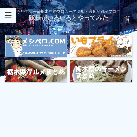
たいちょー@栃木在住ブロガーのグルメ過多な雑記ブログ
隊長がいろいろとやってみた