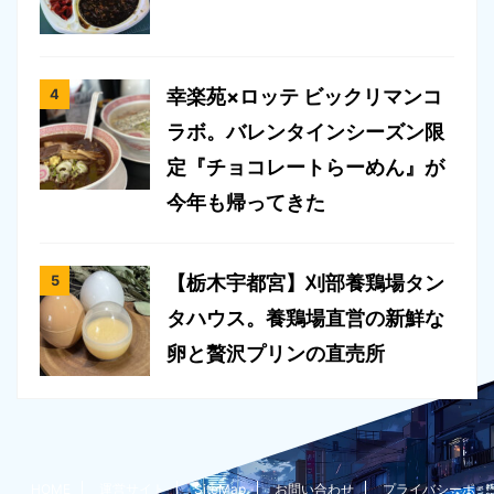
幸楽苑×ロッテ ビックリマンコ
ラボ。バレンタインシーズン限
定『チョコレートらーめん』が
今年も帰ってきた
【栃木宇都宮】刈部養鶏場タン
タハウス。養鶏場直営の新鮮な
卵と贅沢プリンの直売所
HOME
運営サイト
SiteMap
お問い合わせ
プライバシーポ