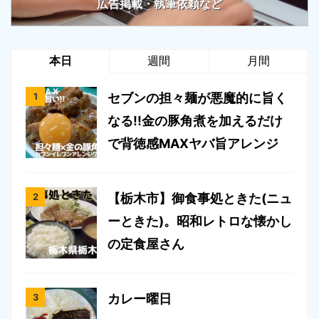
広告掲載・執筆依頼など
本日
週間
月間
セブンの担々麺が悪魔的に旨く
なる!!金の豚角煮を加えるだけ
で背徳感MAXヤバ旨アレンジ
【栃木市】御食事処ときた(ニュ
ーときた)。昭和レトロな懐かし
の定食屋さん
カレー曜日