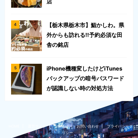
店
【栃木県栃木市】鮨かしわ。県
外からも訪れる!!予約必須な田
舎の銘店
iPhone機種変したけどiTunes
バックアップの暗号パスワード
が認識しない時の対処方法
HOME
運営サイト
SiteMap
お問い合わせ
プライバシーポ
リシー