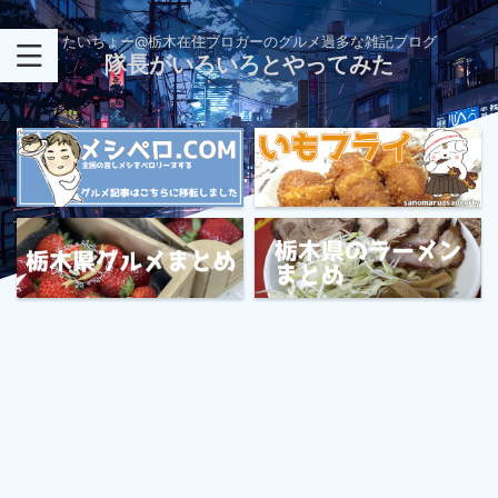
たいちょー@栃木在住ブロガーのグルメ過多な雑記ブログ
隊長がいろいろとやってみた