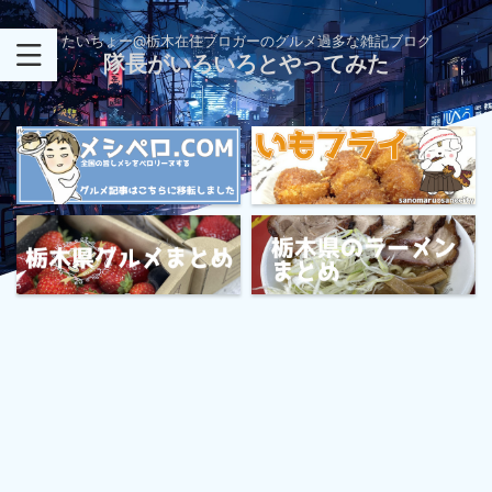
たいちょー@栃木在住ブロガーのグルメ過多な雑記ブログ
隊長がいろいろとやってみた