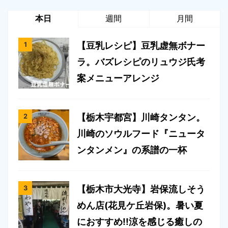
本日
週間
月間
【豆乳レシピ】豆乳虚無ボナー
ラ。バズレシピのリュウジ氏考
案メニューアレンジ
【栃木宇都宮】川崎タンタン。
川崎のソウルフード『ニュータ
ンタンメン』の系譜の一杯
【栃木市大光寺】岩保流しそう
めん店(花見ケ丘岩保)。暑い夏
におすすめ!!涼を感じる癒しの