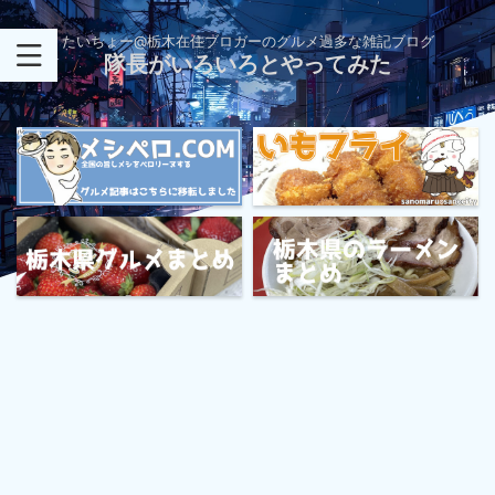
たいちょー@栃木在住ブロガーのグルメ過多な雑記ブログ
隊長がいろいろとやってみた