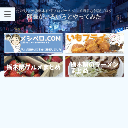
たいちょー@栃木在住ブロガーのグルメ過多な雑記ブログ
隊長がいろいろとやってみた