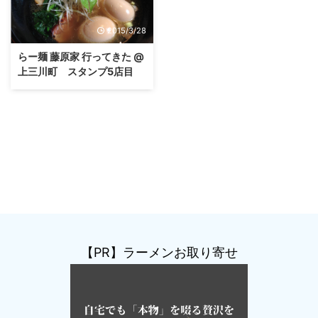
2015/3/28
らー麺 藤原家 行ってきた @
上三川町 スタンプ5店目
【PR】ラーメンお取り寄せ