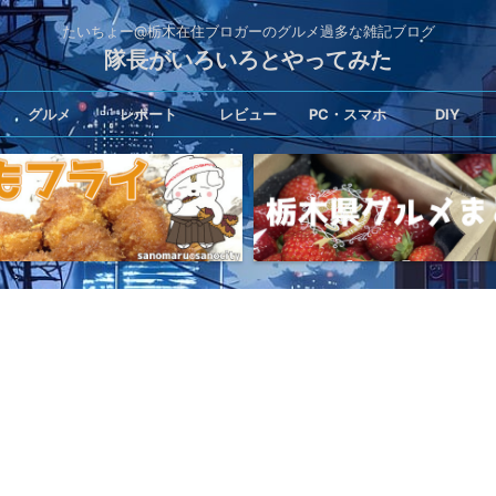
たいちょー@栃木在住ブロガーのグルメ過多な雑記ブログ
隊長がいろいろとやってみた
グルメ
レポート
レビュー
PC・スマホ
DIY