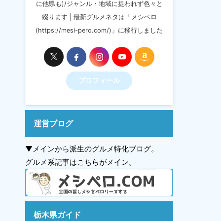
に他県も)/ジャンル・地域に捉われず色々と
綴ります | 最新グルメネタは「メシペロ
(https://mesi-pero.com/)」に移行しました
プロフィール
運営ブログ
▼メインから派生のグルメ特化ブログ。
グルメ系記事はこちらがメイン。
栃木県ガイド