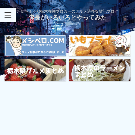
たいちょー@栃木在住ブロガーのグルメ過多な雑記ブログ
隊長がいろいろとやってみた