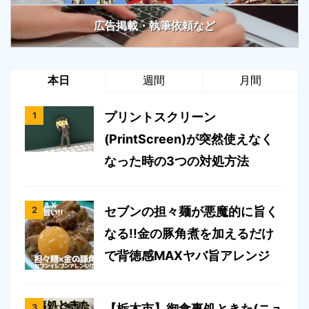
広告掲載・執筆依頼など
本日
週間
月間
プリントスクリーン
(PrintScreen)が突然使えなく
なった時の3つの対処方法
セブンの担々麺が悪魔的に旨く
なる!!金の豚角煮を加えるだけ
で背徳感MAXヤバ旨アレンジ
【栃木市】御食事処ときた(ニュ