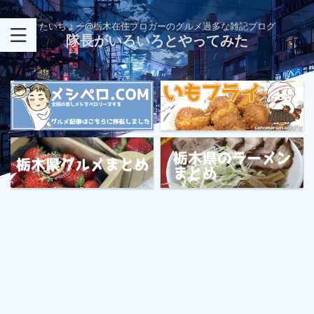
たいちょー@栃木在住ブロガーのグルメ過多な雑記ブログ
隊長がいろいろとやってみた