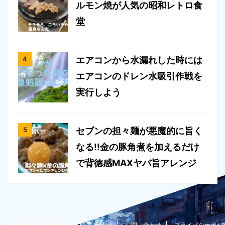
ルモン焼が人気の昭和レトロ食
堂
エアコンから水漏れした時には
エアコンのドレン水吸引作戦を
実行しよう
セブンの担々麺が悪魔的に旨く
なる!!金の豚角煮を加えるだけ
で背徳感MAXヤバ旨アレンジ
HOME
運営サイト
SiteMap
お問い合わせ
プライバシーポ