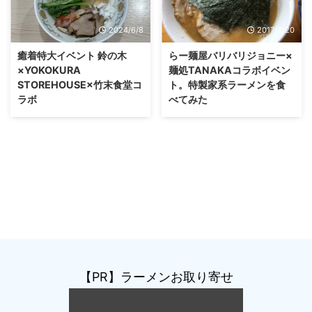
2024/6/8
2017/4/20
癒着特大イベント 鈴の木
らー麺屋バリバリジョニー×
×YOKOKURA
麺処TANAKAコラボイベン
STOREHOUSE×竹末食堂コ
ト。特製家系ラーメンを食
ラボ
べてみた
【PR】ラーメンお取り寄せ