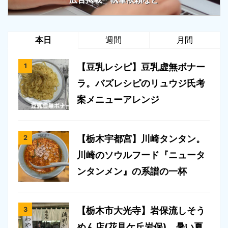
本日
週間
月間
【豆乳レシピ】豆乳虚無ボナー
ラ。バズレシピのリュウジ氏考
案メニューアレンジ
【栃木宇都宮】川崎タンタン。
川崎のソウルフード『ニュータ
ンタンメン』の系譜の一杯
【栃木市大光寺】岩保流しそう
めん店(花見ケ丘岩保)。暑い夏