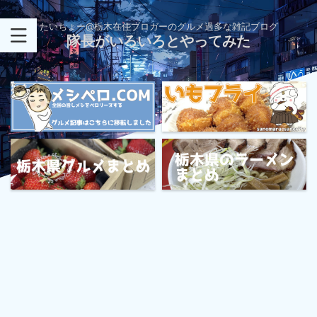
たいちょー@栃木在住ブロガーのグルメ過多な雑記ブログ
隊長がいろいろとやってみた