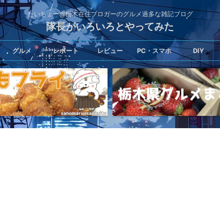
たいちょー@栃木在住ブロガーのグルメ過多な雑記ブログ
隊長がいろいろとやってみた
グルメ
レポート
レビュー
PC・スマホ
DIY