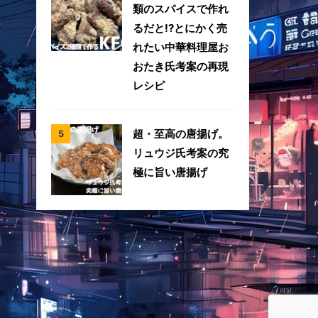
類のスパイスで作れ
るだと!?とにかく売
れたい中華料理屋お
おたき氏考案の再現
レシピ
超・至高の唐揚げ。
リュウジ氏考案の究
極に旨い唐揚げ