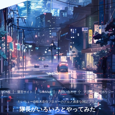
HOME
運営サイト
SiteMap
お問い合わせ
プライバシーポリシー
たいちょー@栃木在住ブロガーのグルメ過多な雑記ブログ
隊長がいろいろとやってみた