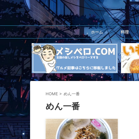
ホーム
料理
HOME
>
めん一番
めん一番