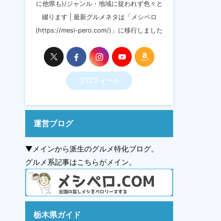
に他県も)/ジャンル・地域に捉われず色々と
綴ります | 最新グルメネタは「メシペロ
(https://mesi-pero.com/)」に移行しました
プロフィール
運営ブログ
▼メインから派生のグルメ特化ブログ。
グルメ系記事はこちらがメイン。
栃木県ガイド