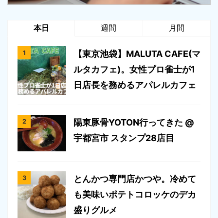
本日
週間
月間
【東京池袋】MALUTA CAFE(マ
ルタカフェ)。女性プロ雀士が1
日店長を務めるアパレルカフェ
陽東豚骨YOTON行ってきた @
宇都宮市 スタンプ28店目
とんかつ専門店かつや。冷めて
も美味いポテトコロッケのデカ
盛りグルメ