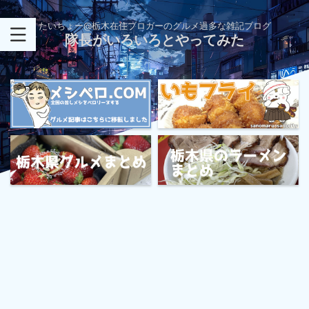
たいちょー@栃木在住ブロガーのグルメ過多な雑記ブログ
隊長がいろいろとやってみた