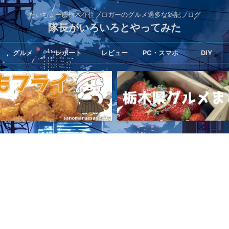
たいちょー@栃木在住ブロガーのグルメ過多な雑記ブログ
隊長がいろいろとやってみた
グルメ
レポート
レビュー
PC・スマホ
DIY