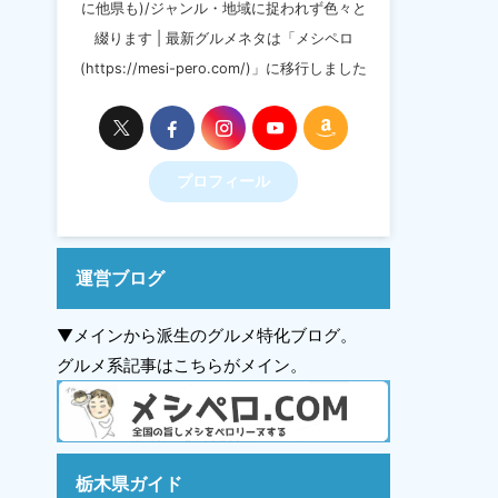
に他県も)/ジャンル・地域に捉われず色々と
綴ります | 最新グルメネタは「メシペロ
(https://mesi-pero.com/)」に移行しました
プロフィール
運営ブログ
▼メインから派生のグルメ特化ブログ。
グルメ系記事はこちらがメイン。
栃木県ガイド