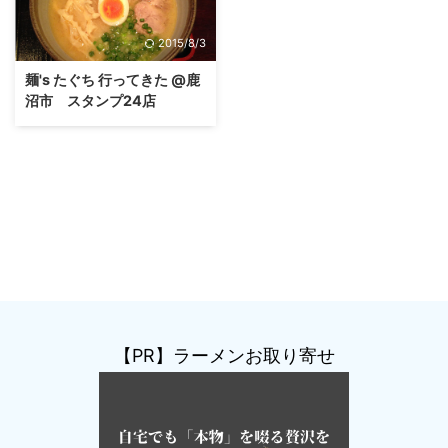
2015/8/3
麺's たぐち 行ってきた @鹿
沼市 スタンプ24店
【PR】ラーメンお取り寄せ