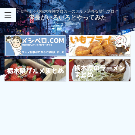
たいちょー@栃木在住ブロガーのグルメ過多な雑記ブログ
隊長がいろいろとやってみた