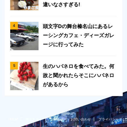
違いなさすぎる!
頭文字Dの舞台榛名山にあるレ
ーシングカフェ・ディーズガレ
ージに行ってみた
生のハバネロを食べてみた。何
故と聞かれたらそこにハバネロ
があるから
HOME
運営サイト
SiteMap
お問い合わせ
プライバシーポ
リシー