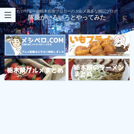
たいちょー@栃木在住ブロガーのグルメ過多な雑記ブログ
隊長がいろいろとやってみた