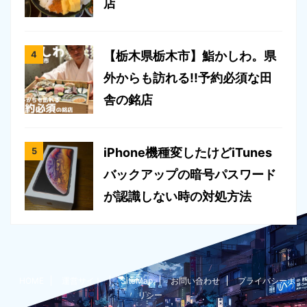
店
【栃木県栃木市】鮨かしわ。県
外からも訪れる!!予約必須な田
舎の銘店
iPhone機種変したけどiTunes
バックアップの暗号パスワード
が認識しない時の対処方法
HOME
運営サイト
SiteMap
お問い合わせ
プライバシーポ
リシー