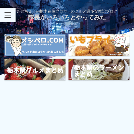
たいちょー@栃木在住ブロガーのグルメ過多な雑記ブログ
隊長がいろいろとやってみた