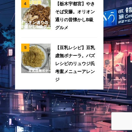
【栃木宇都宮】やき
そば安藤。オリオン
通りの昔懐かしB級
グルメ
【豆乳レシピ】豆乳
虚無ボナーラ。バズ
レシピのリュウジ氏
考案メニューアレン
ジ