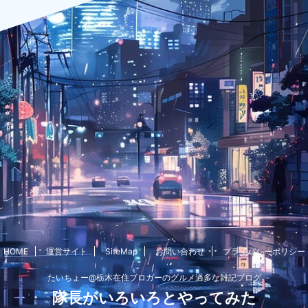
HOME
運営サイト
SiteMap
お問い合わせ
プライバシーポリシー
たいちょー@栃木在住ブロガーのグルメ過多な雑記ブログ
隊長がいろいろとやってみた