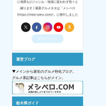
に他県も)/ジャンル・地域に捉われず色々と
綴ります | 最新グルメネタは「メシペロ
(https://mesi-pero.com/)」に移行しました
プロフィール
運営ブログ
▼メインから派生のグルメ特化ブログ。
グルメ系記事はこちらがメイン。
栃木県ガイド