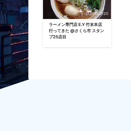
2015/7/20
ラーメン専門店 E.Y 竹末本店
行ってきた @さくら市 スタン
プ25店目