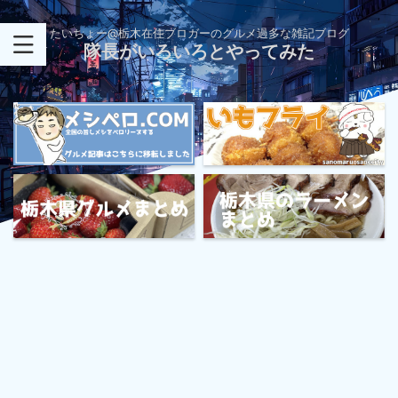
たいちょー@栃木在住ブロガーのグルメ過多な雑記ブログ
隊長がいろいろとやってみた