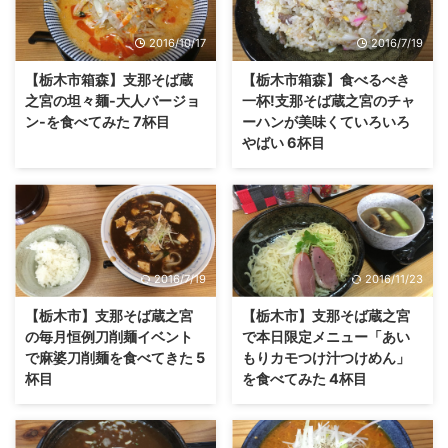
2016/10/17
2016/7/19
【栃木市箱森】支那そば蔵
【栃木市箱森】食べるべき
之宮の坦々麺-大人バージョ
一杯!支那そば蔵之宮のチャ
ン-を食べてみた 7杯目
ーハンが美味くていろいろ
やばい 6杯目
2016/7/19
2016/11/23
【栃木市】支那そば蔵之宮
【栃木市】支那そば蔵之宮
の毎月恒例刀削麺イベント
で本日限定メニュー「あい
で麻婆刀削麺を食べてきた 5
もりカモつけ汁つけめん」
杯目
を食べてみた 4杯目