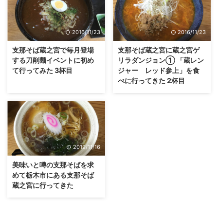
2016/11/23
2016/11/23
支那そば蔵之宮で毎月登場
支那そば蔵之宮に蔵之宮ゲ
する刀削麺イベントに初め
リラダンジョン① 「蔵レン
て行ってみた 3杯目
ジャー レッド参上」を食
べに行ってきた 2杯目
2019/11/16
美味いと噂の支那そばを求
めて栃木市にある支那そば
蔵之宮に行ってきた