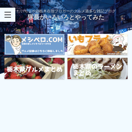
たいちょー@栃木在住ブロガーのグルメ過多な雑記ブログ
隊長がいろいろとやってみた