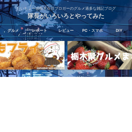
たいちょー@栃木在住ブロガーのグルメ過多な雑記ブログ
隊長がいろいろとやってみた
グルメ
レポート
レビュー
PC・スマホ
DIY
キ