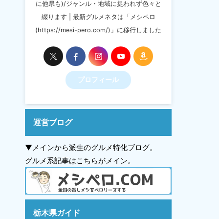
に他県も)/ジャンル・地域に捉われず色々と
綴ります | 最新グルメネタは「メシペロ
(https://mesi-pero.com/)」に移行しました
プロフィール
運営ブログ
▼メインから派生のグルメ特化ブログ。
グルメ系記事はこちらがメイン。
栃木県ガイド