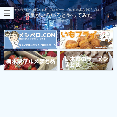
たいちょー@栃木在住ブロガーのグルメ過多な雑記ブログ
隊長がいろいろとやってみた