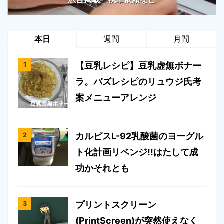
本日
週間
月間
【豆乳レシピ】豆乳虚無ボナー
ラ。バズレシピのリュウジ氏考
案メニューアレンジ
カルピスL-92乳酸菌のヨーグル
ト化計画リベンジ!!はたして成
功かそれとも
プリントスクリーン
(PrintScreen)が突然使えなく