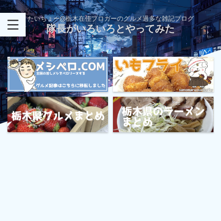
たいちょー@栃木在住ブロガーのグルメ過多な雑記ブログ
隊長がいろいろとやってみた