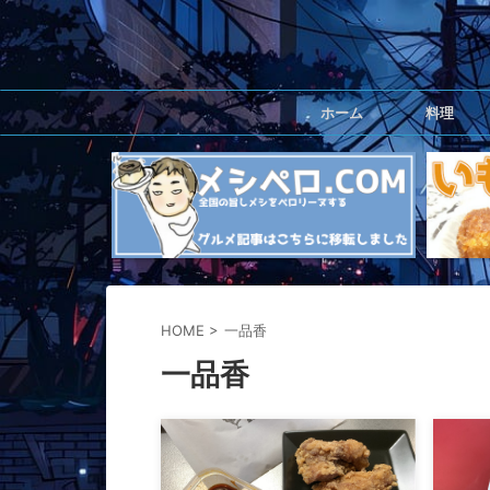
ホーム
料理
HOME
>
一品香
一品香