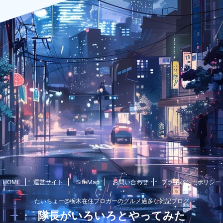
HOME
運営サイト
SiteMap
お問い合わせ
プライバシーポリシー
たいちょー@栃木在住ブロガーのグルメ過多な雑記ブログ
隊長がいろいろとやってみた