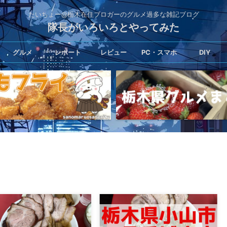
たいちょー@栃木在住ブロガーのグルメ過多な雑記ブログ
隊長がいろいろとやってみた
グルメ
レポート
レビュー
PC・スマホ
DIY