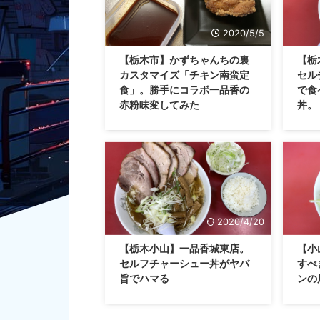
2020/5/5
【栃木市】かずちゃんちの裏
【栃
カスタマイズ「チキン南蛮定
セル
食」。勝手にコラボ一品香の
で食
赤粉味変してみた
丼。
2020/4/20
【栃木小山】一品香城東店。
【小
セルフチャーシュー丼がヤバ
すべ
旨でハマる
ンの