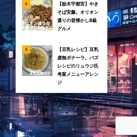
【栃木宇都宮】やき
そば安藤。オリオン
通りの昔懐かしB級
グルメ
【豆乳レシピ】豆乳
虚無ボナーラ。バズ
レシピのリュウジ氏
考案メニューアレン
ジ