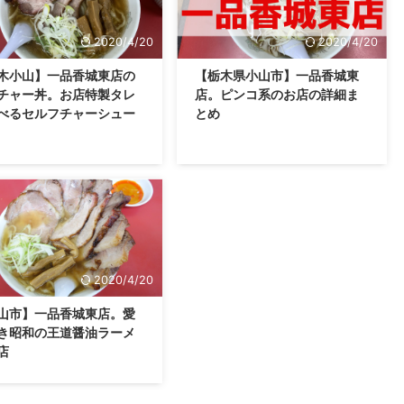
2020/4/20
2020/4/20
木小山】一品香城東店の
【栃木県小山市】一品香城東
チャー丼。お店特製タレ
店。ピンコ系のお店の詳細ま
べるセルフチャーシュー
とめ
2020/4/20
山市】一品香城東店。愛
き昭和の王道醤油ラーメ
店