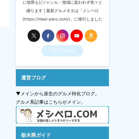
に他県も)/ジャンル・地域に捉われず色々と
綴ります | 最新グルメネタは「メシペロ
(https://mesi-pero.com/)」に移行しました
プロフィール
運営ブログ
▼メインから派生のグルメ特化ブログ。
グルメ系記事はこちらがメイン。
栃木県ガイド