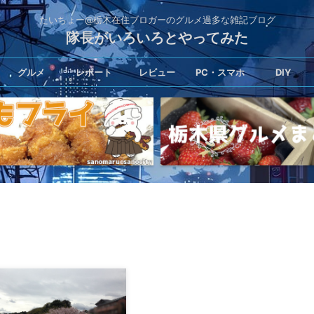
たいちょー@栃木在住ブロガーのグルメ過多な雑記ブログ
隊長がいろいろとやってみた
グルメ
レポート
レビュー
PC・スマホ
DIY