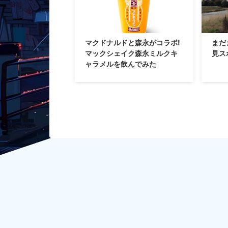
2016/9/23
マクドナルドと森永がコラボ!
まだ
マックシェイク森永ミルクキ
見ス
ャラメルを飲んでみた