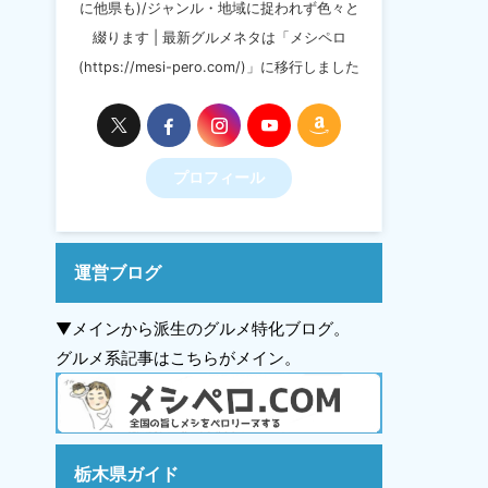
に他県も)/ジャンル・地域に捉われず色々と
綴ります | 最新グルメネタは「メシペロ
(https://mesi-pero.com/)」に移行しました
プロフィール
運営ブログ
▼メインから派生のグルメ特化ブログ。
グルメ系記事はこちらがメイン。
栃木県ガイド