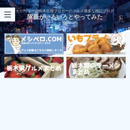
たいちょー@栃木在住ブロガーのグルメ過多な雑記ブログ
隊長がいろいろとやってみた