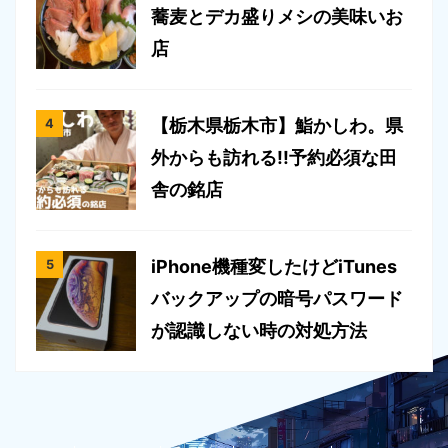
蕎麦とデカ盛りメシの美味いお
店
【栃木県栃木市】鮨かしわ。県
外からも訪れる!!予約必須な田
舎の銘店
iPhone機種変したけどiTunes
バックアップの暗号パスワード
が認識しない時の対処方法