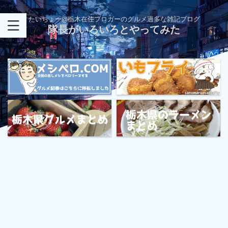
たいちょー@栃木在住ブロガーのグルメ過多な雑記ブログ
隊長がいろいろとやってみた