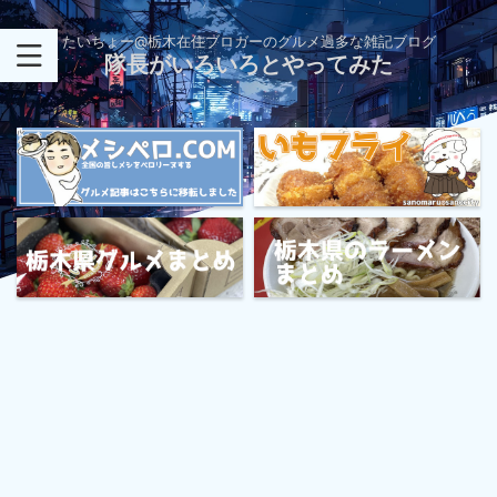
たいちょー@栃木在住ブロガーのグルメ過多な雑記ブログ
隊長がいろいろとやってみた