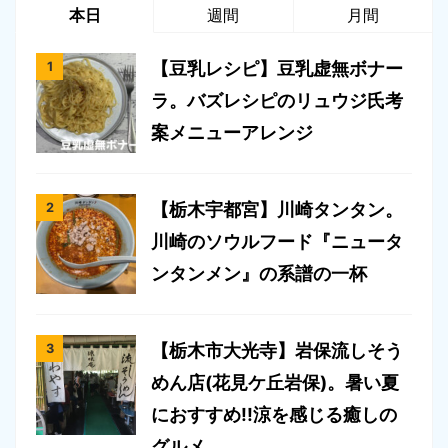
本日
週間
月間
【豆乳レシピ】豆乳虚無ボナー
ラ。バズレシピのリュウジ氏考
案メニューアレンジ
【栃木宇都宮】川崎タンタン。
川崎のソウルフード『ニュータ
ンタンメン』の系譜の一杯
【栃木市大光寺】岩保流しそう
めん店(花見ケ丘岩保)。暑い夏
におすすめ!!涼を感じる癒しの
グルメ