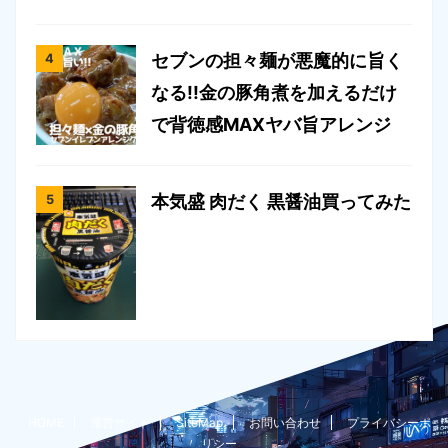
セブンの担々麺が悪魔的に旨く
なる!!金の豚角煮を加えるだけ
で背徳感MAXヤバ旨アレンジ
本気盛 肉だく 黒醤油買ってみた
HOME
運営サイト
SiteMap
お問い合わせ
プライバシーポ
リシー