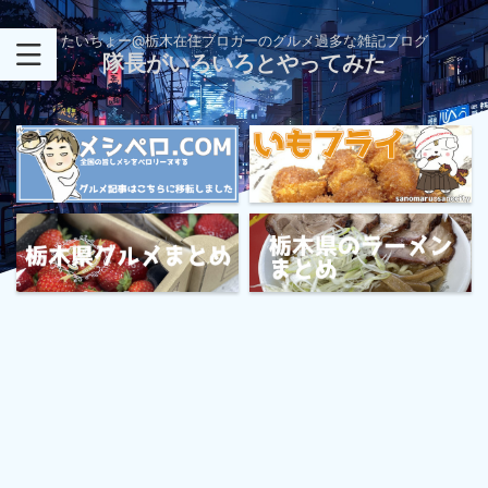
たいちょー@栃木在住ブロガーのグルメ過多な雑記ブログ
隊長がいろいろとやってみた