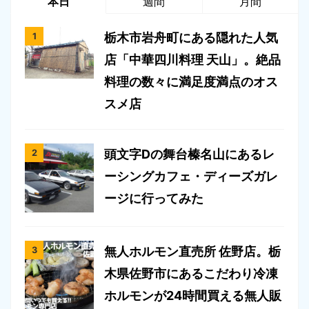
本日
週間
月間
栃木市岩舟町にある隠れた人気
店「中華四川料理 天山」。絶品
料理の数々に満足度満点のオス
スメ店
頭文字Dの舞台榛名山にあるレ
ーシングカフェ・ディーズガレ
ージに行ってみた
無人ホルモン直売所 佐野店。栃
木県佐野市にあるこだわり冷凍
ホルモンが24時間買える無人販