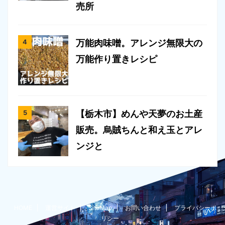
売所
万能肉味噌。アレンジ無限大の
万能作り置きレシピ
【栃木市】めんや天夢のお土産
販売。烏賊ちんと和え玉とアレ
ンジと
HOME
運営サイト
SiteMap
お問い合わせ
プライバシーポ
リシー