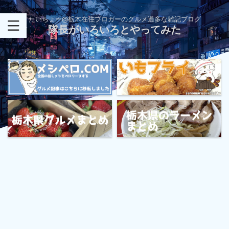
たいちょー@栃木在住ブロガーのグルメ過多な雑記ブログ
隊長がいろいろとやってみた