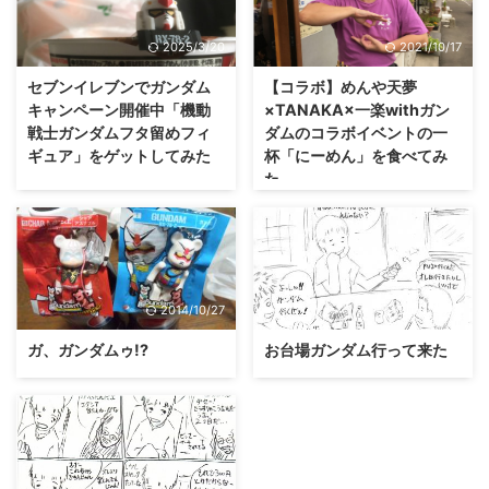
2025/3/20
2021/10/17
セブンイレブンでガンダム
【コラボ】めんや天夢
キャンペーン開催中「機動
×TANAKA×一楽withガン
戦士ガンダムフタ留めフィ
ダムのコラボイベントの一
ギュア」をゲットしてみた
杯「にーめん」を食べてみ
た
2014/10/27
2014/10/16
ガ、ガンダムゥ!?
お台場ガンダム行って来た