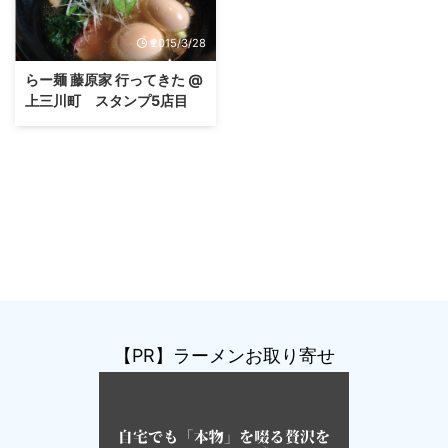
2015/3/28
らー麺 藤原家 行ってきた @
上三川町 スタンプ5店目
【PR】ラーメンお取り寄せ