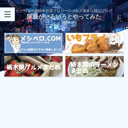
たいちょー@栃木在住ブロガーのグルメ過多な雑記ブログ
隊長がいろいろとやってみた