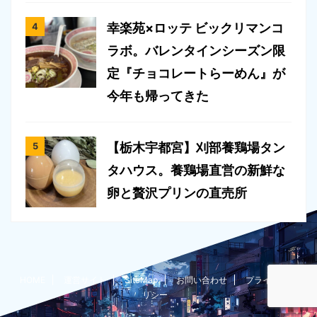
幸楽苑×ロッテ ビックリマンコ
ラボ。バレンタインシーズン限
定『チョコレートらーめん』が
今年も帰ってきた
【栃木宇都宮】刈部養鶏場タン
タハウス。養鶏場直営の新鮮な
卵と贅沢プリンの直売所
HOME
運営サイト
SiteMap
お問い合わせ
プライバシーポ
リシー