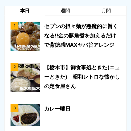
本日
週間
月間
セブンの担々麺が悪魔的に旨く
なる!!金の豚角煮を加えるだけ
で背徳感MAXヤバ旨アレンジ
【栃木市】御食事処ときた(ニュ
ーときた)。昭和レトロな懐かし
の定食屋さん
カレー曜日