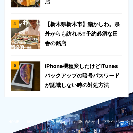
店
【栃木県栃木市】鮨かしわ。県
外からも訪れる!!予約必須な田
舎の銘店
iPhone機種変したけどiTunes
バックアップの暗号パスワード
が認識しない時の対処方法
HOME
運営サイト
SiteMap
お問い合わせ
プライバシーポ
リシー