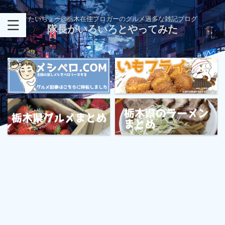
たいちょー@栃木在住ブロガーのグルメ過多な雑記ブログ
隊長がいろいろとやってみた