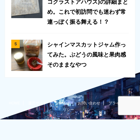
コクラストアハウス)の詳細まと
め。これで初訪問でも迷わず常
連っぽく振る舞える！？
シャインマスカットジャム作っ
てみた。ぶどうの風味と果肉感
そのままなやつ
HOME
運営サイト
SiteMap
お問い合わせ
プライバシーポ
リシー
たいちょー@栃木在住ブロガーのグルメ過多な雑記ブログ
隊長がいろいろとやってみた