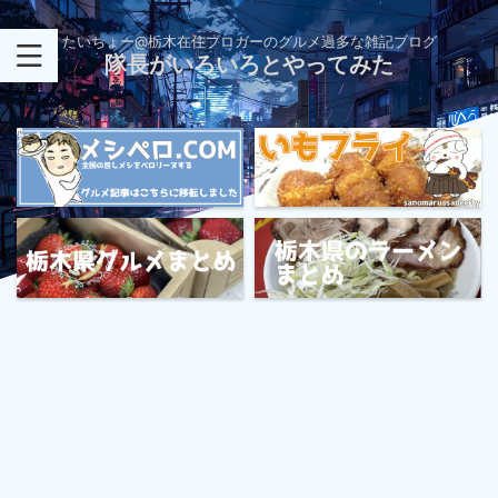
たいちょー@栃木在住ブロガーのグルメ過多な雑記ブログ
隊長がいろいろとやってみた